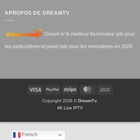
APROPOS DE DREAMTV
Dream tv le meilleur fournisseur iptv pour
les particulières et panel iptv pour les revendeurs en 2026
Visa
PayPal
Stripe
MasterCard
Cash
On
Copyright 2026 ©
DreamTv
.
Delivery
4K Live IPTV
French