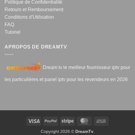
Politique de Confidentialité
Retours et Remboursement
Conditions d'Utilisation
FAQ
Tutoriel
APROPOS DE DREAMTV
Dream tv le meilleur fournisseur iptv pour
les particulières et panel iptv pour les revendeurs en 2026
Visa
PayPal
Stripe
MasterCard
Cash
On
Copyright 2026 ©
DreamTv
.
Delivery