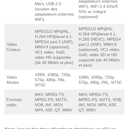
adaptateurs externes
Mb/s, USB 2.0
WiFi), WiFi 2.4 GHz/5
(soutien des
GHz ac intégré
adaptateurs externes
(optionnel)
WiFi)
MPEG1/2 MP@HL,
MPEG1/2 MP@HL,
H.264 HP@level 4.1,
H.264 HP@level 4.1,
H.265 (HEVC), MPEG4
MPEG4 part 2 (ASP),
Vidéo
part 2 (ASP), WMV-9
WMV-9 (optionnel),
Codecs
(optionnel), VC1 vidéo,
VC1 vidéo, XviD;
XviD; vidéo 3D et HD
vidéo HD supportée
supporté (de 40 Mbit/s
(de 40 Mbit/s et plus)
et plus)
1080i, 1080p, 720p,
Vidéo
1080i, 1080p, 720p,
576p, 480р, PAL,
Modes
576p, 480р, PAL, NTSC
NTSC
MKV, MPEG-TS,
MKV, MPEG-TS,
Formats
MPEG-PS, M2TS,
MPEG-PS, M2TS, VOB,
vidéo
VOB, AVI, MOV,
AVI, MOV, MP4, ASF,
MP4, ASF, QT, WMV
QT, WMV