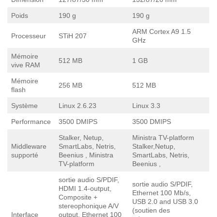
Poids
190 g
190 g
ARM Cortex A9 1.5
Processeur
STiH 207
GHz
Mémoire
512 MB
1 GB
vive RAM
Mémoire
256 MB
512 MB
flash
Système
Linux 2.6.23
Linux 3.3
Performance
3500 DMIPS
3500 DMIPS
Stalker, Netup,
Ministra TV-platform
Middleware
SmartLabs, Netris,
Stalker,Netup,
supporté
Beenius , Ministra
SmartLabs, Netris,
TV-platform
Beenius ,
sortie audio S/PDIF,
sortie audio S/PDIF,
HDMI 1.4-output,
Ethernet 100 Mb/s,
Composite +
USB 2.0 and USB 3.0
stereophonique A/V
(soutien des
Interface
output, Ethernet 100