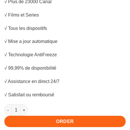
√ Plus de 23000 Canal
was:
is:
€160.00.
€99.00.
√ Films et Series
√ Tous les dispositifs
√ Mise a jour automatique
√ Technologie AntiFreeze
√ 99,99% de disponibilité
√ Assistance en direct 24/7
√ Satisfait ou remboursé
4 Ecrans quantity
ORDER