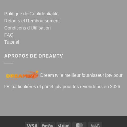
Politique de Confidentialité
Retours et Remboursement
Conditions d'Utilisation
FAQ
Tutoriel
APROPOS DE DREAMTV
Dream tv le meilleur fournisseur iptv pour
les particulières et panel iptv pour les revendeurs en 2026
Visa
PayPal
Stripe
MasterCard
Cash