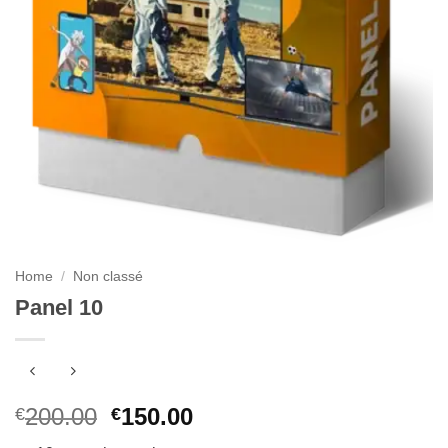
Home
/
Non classé
Panel 10
Original
Current
200.00
150.00
€
€
price
price