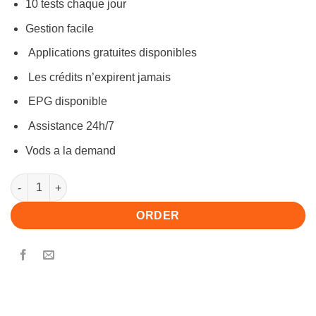
10 tests chaque jour
was:
is:
€200.00.
€150.00.
Gestion facile
Applications gratuites disponibles
Les crédits n’expirent jamais
EPG disponible
Assistance 24h/7
Vods a la demand
Panel 10 quantity
ORDER