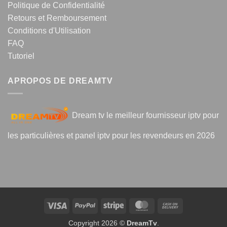
Politique de Confidentialité
Retours et Remboursement
Conditions d'Utilisation
FAQ
Tutoriel
APROPOS DE DREAMTV
Dream tv le meilleur fournisseur iptv pour
les particulières et panel iptv pour les revendeurs en 2026
Visa
PayPal
Stripe
MasterCard
Cash
On
Copyright 2026 ©
DreamTv
.